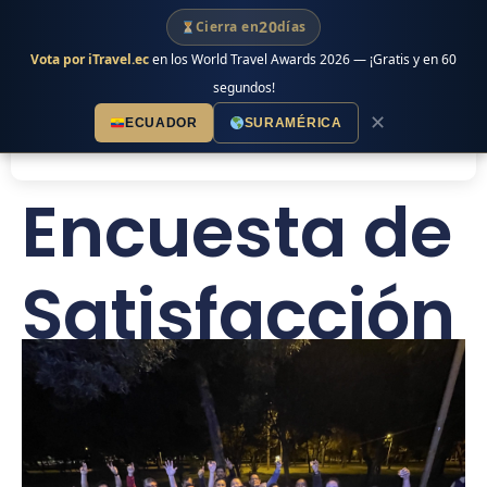
Ir
20
Cierra en
días
al
Vota por iTravel.ec
en los World Travel Awards 2026 — ¡Gratis y en 60
contenido
segundos!
✕
ECUADOR
SURAMÉRICA
Encuesta de
Satisfacción