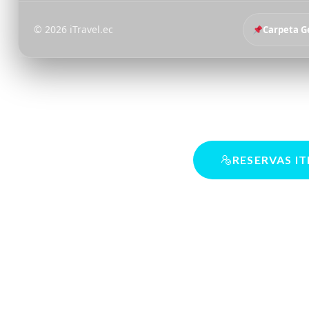
©
2026
iTravel.ec
Carpeta G
RESERVAS I