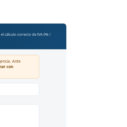
el cálculo correcto de IVA 0% /
gencia. Ante
mar con