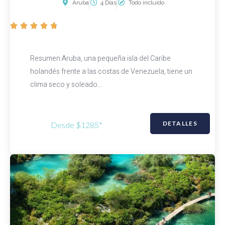
Aruba
4 Días
Todo incluído
V





a
l
Resumen:Aruba, una pequeña isla del Caribe
o
holandés frente a las costas de Venezuela, tiene un
r
clima seco y soleado…
a
d
o
DETALLES
Desde $1285*
c
o
n
4
.
8
d
e