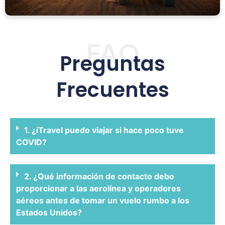
FAQ
Preguntas
Frecuentes
1. ¿iTravel puedo viajar si hace poco tuve
COVID?
2. ¿Qué información de contacto debo
proporcionar a las aerolínea y operadores
aéreos antes de tomar un vuelo rumbo a los
Estados Unidos?