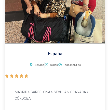
España
España
9 días
Todo incluído
V





a
l
MADRID > BARCELONA > SEVILLA > GRANADA >
o
CÓRDOBA
r
a