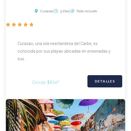
Curacao
5 Días
Todo incluído
V





a
l
Curazao, una isla neerlandesa del Carbe, es
o
conocida por sus playas ubicadas en ensenadas y
r
sus…
a
d
o
DETALLES
Desde $856*
c
o
n
4
.
8
d