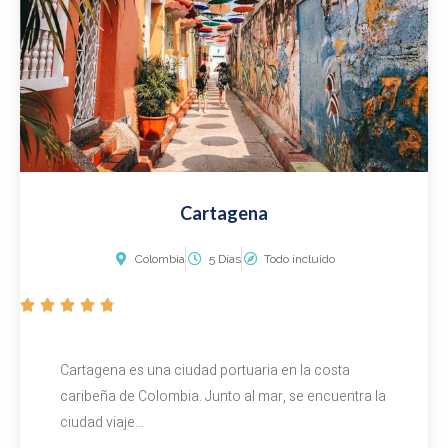
e
5
Cartagena
Colombia
5 Días
Todo incluído
V





a
l
Cartagena es una ciudad portuaria en la costa
o
caribeña de Colombia. Junto al mar, se encuentra la
r
ciudad viaje…
a