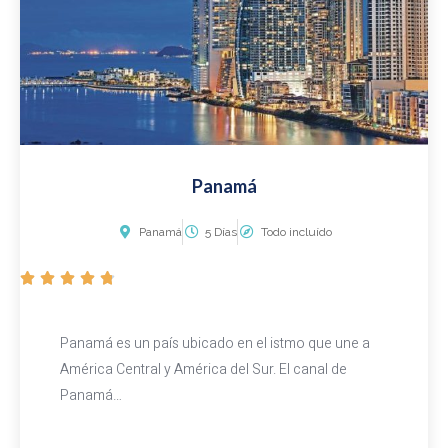
Panamá
Panamá
5 Días
Todo incluído
V





a
l
Panamá es un país ubicado en el istmo que une a
o
América Central y América del Sur. El canal de
r
Panamá…
a
d