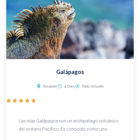
d
e
5
Galápagos
Ecuador
4 Días
Todo incluído
V





a
l
Las islas Galápagos son un archipiélago volcánico
o
del océano Pacífico. Es conocido como uno…
r