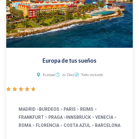
e
5
Europa de tus sueños
Europa
21 Días
Todo incluído
V





a
l
MADRID
>
BURDEOS
>
PARIS
>
REIMS
>
o
FRANKFURT
>
PRAGA
>
INNSBRUCK
>
VENECIA
>
r
ROMA
>
FLORENCIA
>
COSTA AZUL
>
BARCELONA
a
d