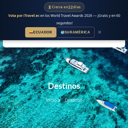
Ir
22
Cierra en
días
al
Vota por iTravel.ec
en los World Travel Awards 2026 — ¡Gratis y en 60
contenido
segundos!
✕
ECUADOR
SURAMÉRICA
Destinos
Inicio
Destinos