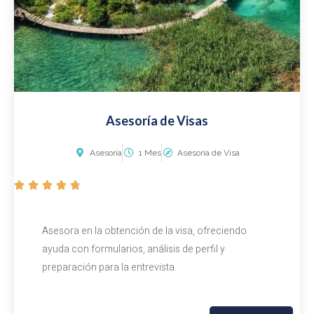
5
Asesoría de Visas
Asesoría
1 Mes
Asesoría de Visa
V





a
l
Asesora en la obtención de la visa, ofreciendo
o
ayuda con formularios, análisis de perfil y
r
preparación para la entrevista.
a
d
o