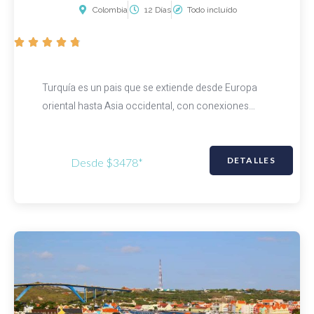
Colombia
12 Días
Todo incluído
V





a
l
Turquía es un pais que se extiende desde Europa
o
oriental hasta Asia occidental, con conexiones…
r
a
d
DETALLES
Desde $3478*
o
c
o
n
4
.
8
d