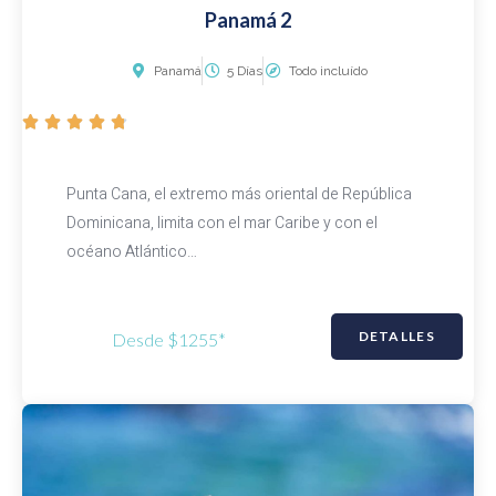
Panamá 2
Panamá
5 Días
Todo incluído
V





a
l
Punta Cana, el extremo más oriental de República
o
Dominicana, limita con el mar Caribe y con el
r
océano Atlántico…
a
d
o
DETALLES
Desde $1255*
c
o
n
4
.
8