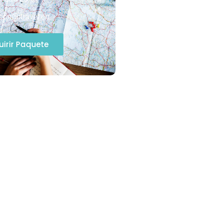
con@itravel.ec
irir Paquete