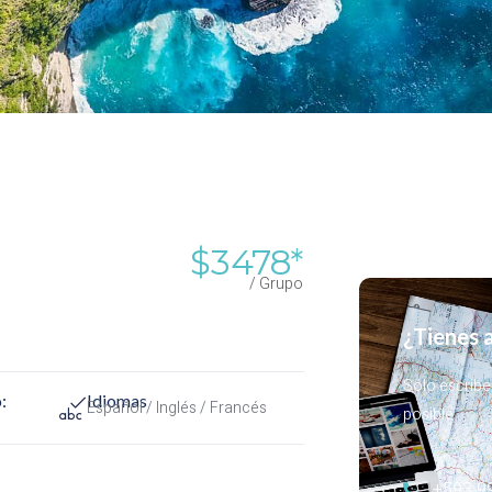
$
3478
*
/ Grupo
¿Tienes 
Sólo escribe
:
Idiomas
l
Español / Inglés / Francés
posible
+593 9