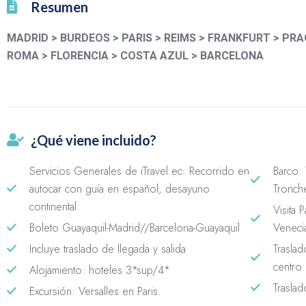
Resumen
MADRID > BURDEOS > PARIS > REIMS > FRANKFURT > PRA
ROMA > FLORENCIA > COSTA AZUL > BARCELONA
¿Qué viene incluido?
Servicios Generales de iTravel.ec: Recorrido en
Barco:
autocar con guía en español, desayuno
Tronch
continental.
Visita 
Boleto Guayaquil-Madrid//Barcelona-Guayaquil
Veneci
Incluye traslado de llegada y salida
Trasla
centro 
Alojamiento: hoteles 3*sup/4*
Traslad
Excursión: Versalles en Paris.