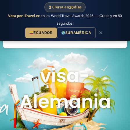
Ir
20
Cierra en
días
al
Vota por iTravel.ec
en los World Travel Awards 2026 — ¡Gratis y en 60
contenido
segundos!
✕
ECUADOR
SURAMÉRICA
visa-
Alemania
Home
visa-Alemania