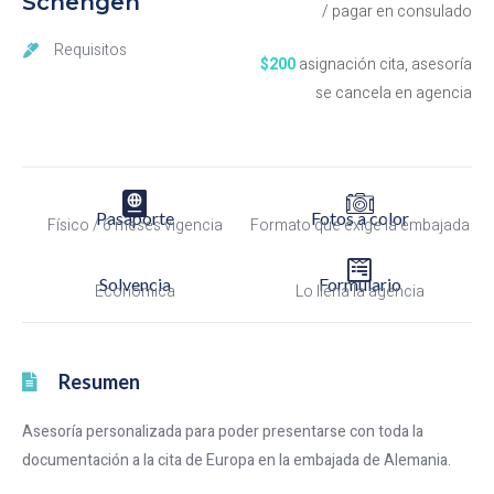
Schengen
/ pagar en consulado
Requisitos
$200
asignación cita, asesoría
se cancela en agencia
Pasaporte
Fotos a color
Físico / 6 meses vigencia
Formato que exige la embajada
Solvencia
Formulario
Económica
Lo llena la agencia
Resumen
Asesoría personalizada para poder presentarse con toda la
documentación a la cita de Europa en la embajada de Alemania.