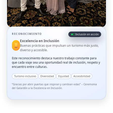
RECONOCIMIENTO
Inclusión en acción
Excelencia en Inclusión
Buenas prácticas que impulsan un turismo más justo,
diverso y accesible.
Este reconocimiento destaca nuestro trabajo constante para
que cada viaje sea una oportunidad real de inclusión, respeto y
encuentro entre culturas.
Turismo inclusivo
Diversidad
Equidad
Accesibilidad
“Gracias por abrir puertas que inspiran y cambian vidas” – Ceremonia
del Galardón a la Excelencia en Inclusión.