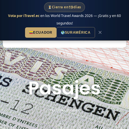
Ir
19
Cierra en
días
al
Vota por iTravel.ec
en los World Travel Awards 2026 — ¡Gratis y en 60
contenido
segundos!
✕
ECUADOR
SURAMÉRICA
Pasajes
Home
Pasajes