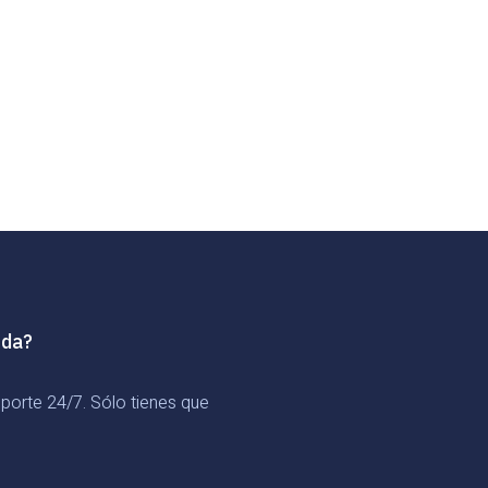
uda?
orte 24/7. Sólo tienes que