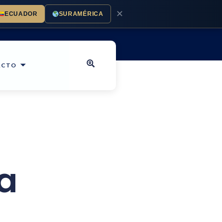
✕
ECUADOR
SURAMÉRICA
ACTO
a