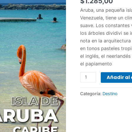
$
1.285,00
Aruba, una pequeña isl
Venezuela, tiene un cli
suave. Los constantes v
los árboles dividivi se 
nota en la arquitectur
en tonos pasteles trop
el inglés, el neerlandés
el papiamento
Añadir al 
Categoría:
Destino