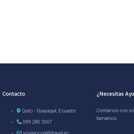
Contacto
¿Necesitas Ay
Contamos con sop
Quito - Guayaquil, Ecuador
llamarnos
099 280 2607
yoviajocon@itravel.ec